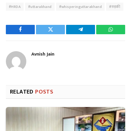
#HRDA
#uttarakhand
#whisperinguttarakhand
#रुड़की
Facebook
Twitter
Telegram
WhatsAp
Avnish Jain
RELATED
POSTS