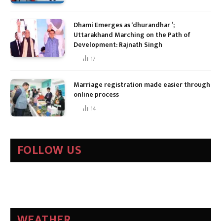
Dhami Emerges as ‘dhurandhar ’;
Uttarakhand Marching on the Path of
Development: Rajnath Singh
17
Marriage registration made easier through
online process
14
FOLLOW US
WEATHER