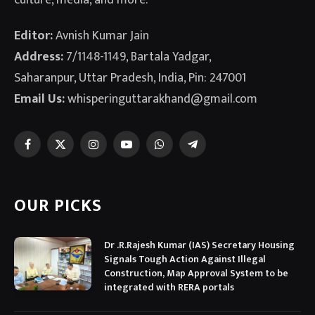
Editor:
Avnish Kumar Jain
Address:
7/1148-1149, Bartala Yadgar,
Saharanpur, Uttar Pradesh, India, Pin: 247001
Email Us:
whisperinguttarakhand@gmail.com
Facebook
X
Instagram
YouTube
WhatsApp
Telegram
(Twitter)
OUR PICKS
Dr .R.Rajesh Kumar (IAS) Secretary Housing
Signals Tough Action Against Illegal
Construction, Map Approval System to be
integrated with RERA portals